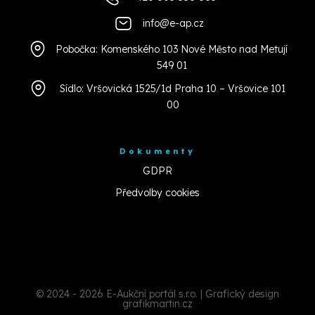
info@e-ap.cz
Pobočka: Komenského 103 Nové Město nad Metují
549 01
Sídlo: Vršovická 1525/1d Praha 10 – Vršovice 101
00
Dokumenty
GDPR
Předvolby cookies
© 2024 - 2026 E-Aukční portál s.r.o. | Grafický design
grafikmartin.cz